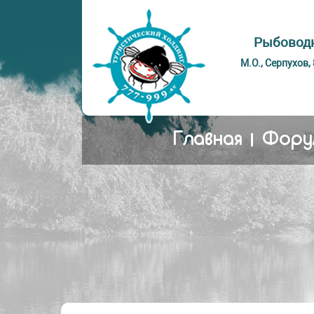
Рыбоводн
М.О., Серпухов,
Главная
Фору