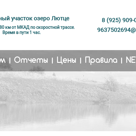
ый участок озеро Лютце
8 (925) 909-
 80 км от МКАД по скоростной трассе.
9637502694@m
Время в пути 1 час.
м
Отчеты
Цены
Правила
N