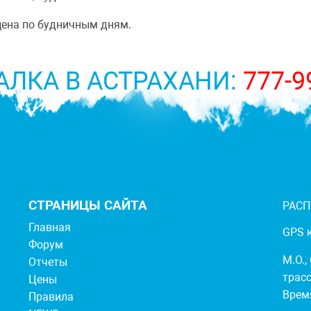
о цена по будничным дням.
АЛКА В АСТРАХАНИ:
777-9
СТРАНИЦЫ САЙТА
РАС
Главная
GPS к
Форум
М.О.,
Отчеты
трасс
Цены
Время
Правила