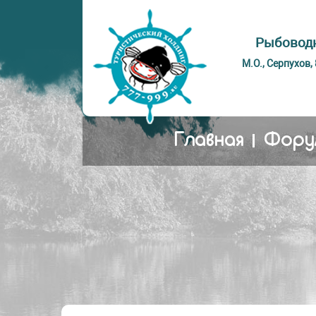
Рыбоводн
М.О., Серпухов,
Главная
Фору