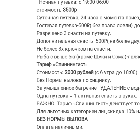
- Ночная путевка: с 19:00-06:00
стоимость
3500р
Суточная путевка, 24 часа с момента приез
Гостевая путевка-500₽( без права ловли) д
Разрешено 3 снасти на путевку.
Дополнительная снасть -500₽( не более дву
Не более 3х крючков на снасти.
Рыба с выше 5кг(кроме Щуки и Сома)-являе
Тариф «Спиннингист»
Стоимость:
2000 рублей
(с 6 утра до 18:00)
Без Нормы вылова по хищнику.
За умышленное багрение - УДАЛЕНИЕ с вод
Одна путевка = 1 активная снасть в руках.
ВАЖНО: Тариф «Спиннингист» действует то
Для льготных категорией лиц,скидка 10% н
БЕЗ НОРМЫ ВЫЛОВА
Оплата наличными.