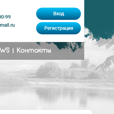
Вход
00-99
ail.ru
Регистрация
EWS
Контакты