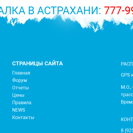
АЛКА В АСТРАХАНИ:
777-9
СТРАНИЦЫ САЙТА
РАС
Главная
GPS к
Форум
М.О.,
Отчеты
трасс
Цены
Время
Правила
NEWS
Контакты
КОН
8 (92