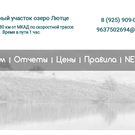
ый участок озеро Лютце
8 (925) 909-
 80 км от МКАД по скоростной трассе.
9637502694@m
Время в пути 1 час.
м
Отчеты
Цены
Правила
N