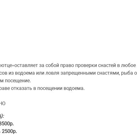
ютце»оставляет за собой право проверки снастей в любое
ов из водоема или ловля запрещенными снастями, рыба оп
ем посещение.
раве отказать в посещении водоема.
НО
):
3500р.
ь
2500р.