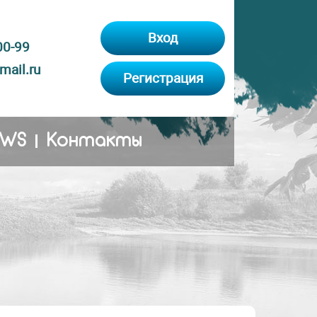
Вход
00-99
ail.ru
Регистрация
EWS
Контакты