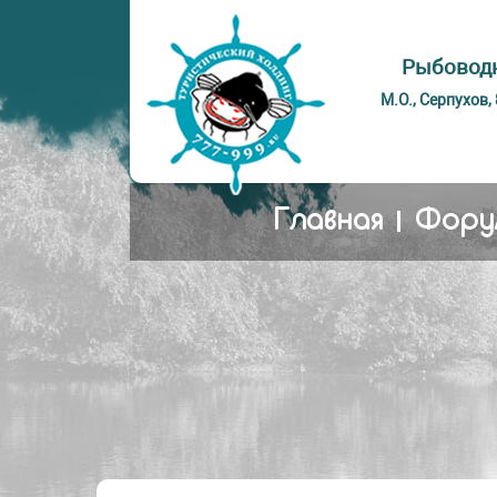
Рыбоводн
М.О., Серпухов,
Главная
Фору