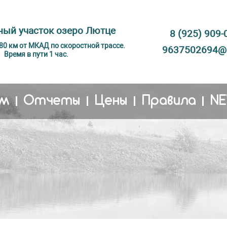
ый участок озеро Лютце
8 (925) 909-
 80 км от МКАД по скоростной трассе.
9637502694@m
Время в пути 1 час.
м
Отчеты
Цены
Правила
N