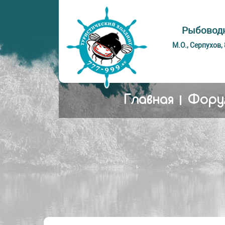
Рыбоводн
М.О., Серпухов,
Главная
Фору