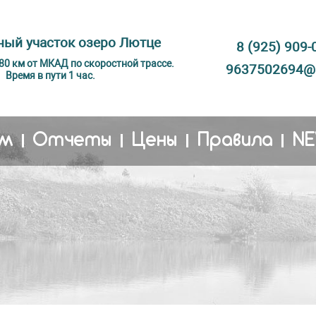
ый участок озеро Лютце
8 (925) 909-
 80 км от МКАД по скоростной трассе.
9637502694@m
Время в пути 1 час.
м
Отчеты
Цены
Правила
N