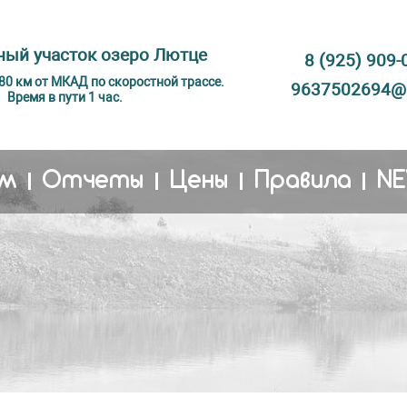
ый участок озеро Лютце
8 (925) 909-
 80 км от МКАД по скоростной трассе.
9637502694@m
Время в пути 1 час.
м
Отчеты
Цены
Правила
N