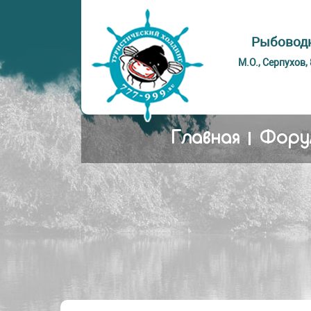
Рыбоводн
М.О., Серпухов,
Главная
Фору