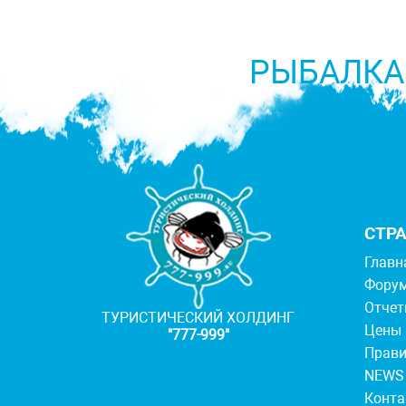
РЫБАЛКА
СТР
Главн
Фору
Отче
ТУРИСТИЧЕСКИЙ ХОЛДИНГ
Цены
"777-999"
Прав
NEWS
Конт