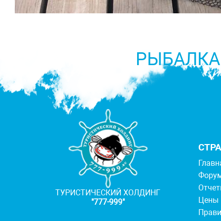
РЫБАЛКА
СТР
Главн
Фору
Отче
ТУРИСТИЧЕСКИЙ ХОЛДИНГ
Цены
"777-999"
Прав