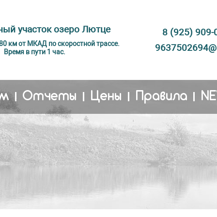
ый участок озеро Лютце
8 (925) 909-
 80 км от МКАД по скоростной трассе.
9637502694@m
Время в пути 1 час.
м
Отчеты
Цены
Правила
N