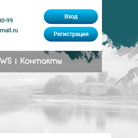
Вход
00-99
ail.ru
Регистрация
EWS
Контакты