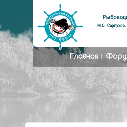
Рыбоводн
М.О., Серпухов,
Главная
Фору